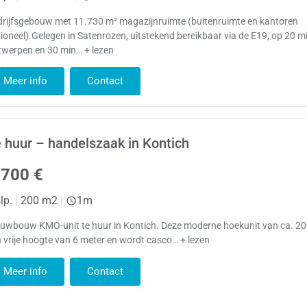
drijfsgebouw met 11.730 m² magazijnruimte (buitenruimte en kantoren
ioneel).Gelegen in Satenrozen, uitstekend bereikbaar via de E19, op 20 m
twerpen en 30 min… + lezen
Meer info
Contact
 huur – handelszaak in Kontich
.700 €
lp.
|
200 m2
|
1m
euwbouw KMO-unit te huur in Kontich. Deze moderne hoekunit van ca. 20
 vrije hoogte van 6 meter en wordt casco… + lezen
Meer info
Contact