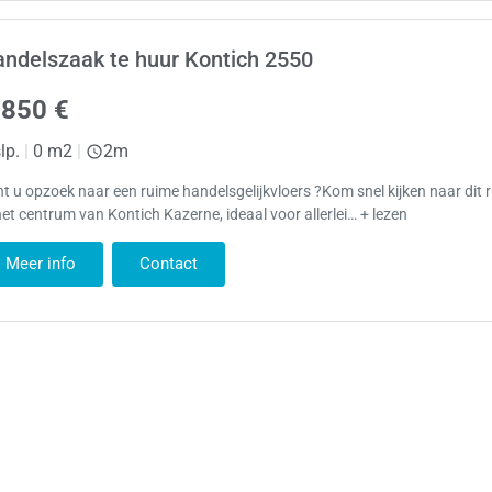
ndelszaak te huur Kontich 2550
.850 €
lp.
|
0 m2
|
2m
t u opzoek naar een ruime handelsgelijkvloers ?Kom snel kijken naar dit
het centrum van Kontich Kazerne, ideaal voor allerlei… + lezen
Meer info
Contact