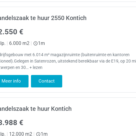
ndelszaak te huur 2550 Kontich
2.550 €
lp.
|
6.000 m2
|
1m
drijfsgebouw met 6.014 m² magazijnruimte (buitenruimte en kantoren
ioneel).Gelegen in Satenrozen, uitstekend bereikbaar via de E19, op 20 m
twerpen en 30… + lezen
Meer info
Contact
ndelszaak te huur Kontich
3.988 €
lp.
|
12.000 m2
|
1m