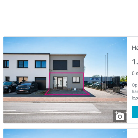
Ha
1
0 s
Op 
han
lez