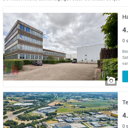
Ha
4
0 s
Bed
Sat
van
Te
4
0 s