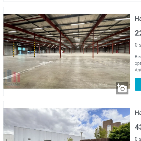
Ha
2
0 s
Be
opt
An
Ha
4
0 s