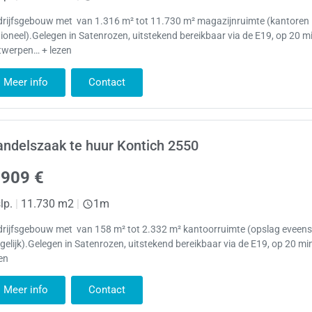
drijfsgebouw met van 1.316 m² tot 11.730 m² magazijnruimte (kantoren
ioneel).Gelegen in Satenrozen, uitstekend bereikbaar via de E19, op 20 m
twerpen… + lezen
Meer info
Contact
ndelszaak te huur Kontich 2550
.909 €
lp.
|
11.730 m2
|
1m
drijfsgebouw met van 158 m² tot 2.332 m² kantoorruimte (opslag eveen
elijk).Gelegen in Satenrozen, uitstekend bereikbaar via de E19, op 20 mi
en
Meer info
Contact