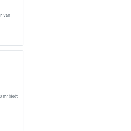
in van
0 m² biedt