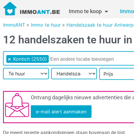
Immo te koop
Immo 
ImmoANT
»
Immo te huur
»
Handelszaak te huur Antwerp
12 handelszaken te huur in
×
Kontich (2550)
Prijs
Ontvang dagelijks nieuwe advertenties die 
e-mail alert aanmaken
De meest recente aankondigingen staan bovenaan de lijst.