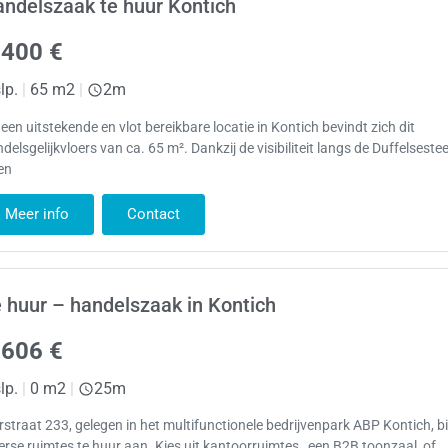
ndelszaak te huur Kontich
.400 €
lp.
|
65 m2
|
2m
een uitstekende en vlot bereikbare locatie in Kontich bevindt zich dit
delsgelijkvloers van ca. 65 m². Dankzij de visibiliteit langs de Duffelses
en
Meer info
Contact
 huur – handelszaak in Kontich
.606 €
lp.
|
0 m2
|
25m
rstraat 233, gelegen in het multifunctionele bedrijvenpark ABP Kontich, b
erse ruimtes te huur aan. Kies uit kantoorruimtes , een B2B toonzaal of…