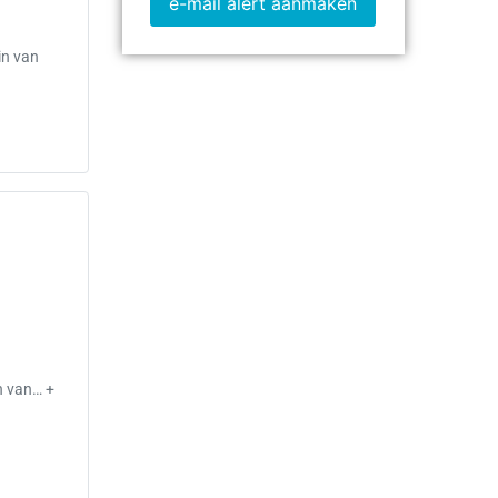
e-mail alert aanmaken
in van
s
n van… +