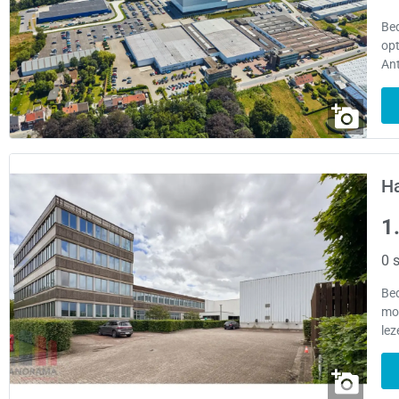
Be
opt
An
Ha
1
0 s
Be
mog
lez