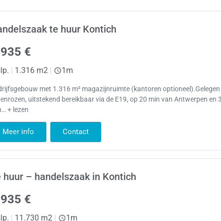
ndelszaak te huur Kontich
.935 €
lp.
|
1.316 m2
|
1m
rijfsgebouw met 1.316 m² magazijnruimte (kantoren optioneel).Gelegen 
enrozen, uitstekend bereikbaar via de E19, op 20 min van Antwerpen en 
… + lezen
Meer info
Contact
 huur – handelszaak in Kontich
.935 €
lp.
|
11.730 m2
|
1m