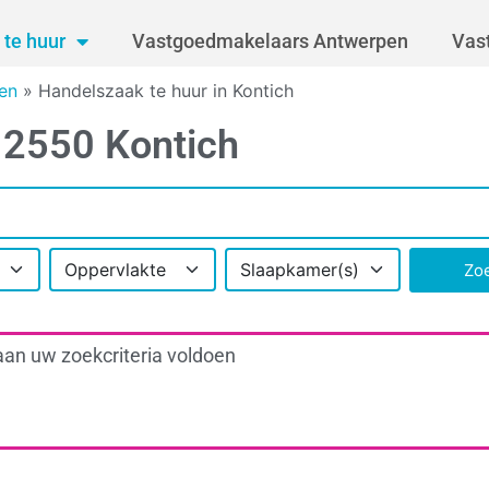
te huur
Vastgoedmakelaars Antwerpen
Vas
en
»
Handelszaak te huur in Kontich
 2550 Kontich
Oppervlakte
Slaapkamer(s)
Zo
aan uw zoekcriteria voldoen