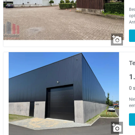
Be
opt
An
Te
1
0 s
Ni
een