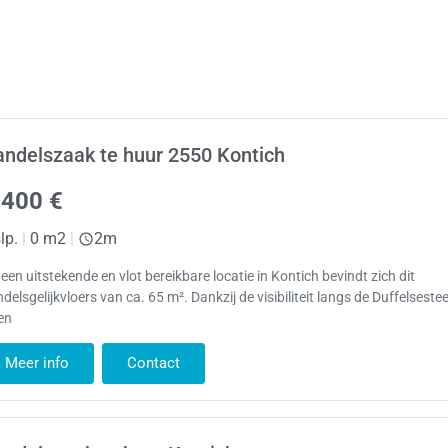
ndelszaak te huur 2550 Kontich
.400 €
lp.
|
0 m2
|
2m
een uitstekende en vlot bereikbare locatie in Kontich bevindt zich dit
delsgelijkvloers van ca. 65 m². Dankzij de visibiliteit langs de Duffelses
en
Meer info
Contact