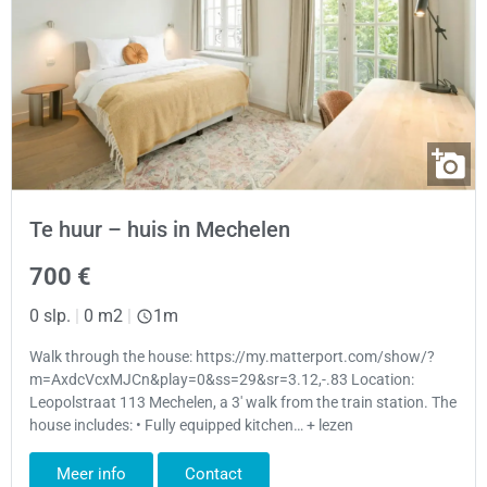
Te huur – huis in Mechelen
700 €
0 slp.
|
0 m2
|
1m
Walk through the house: https://my.matterport.com/show/?
m=AxdcVcxMJCn&play=0&ss=29&sr=3.12,-.83 Location:
Leopolstraat 113 Mechelen, a 3′ walk from the train station. The
house includes: • Fully equipped kitchen… + lezen
Meer info
Contact