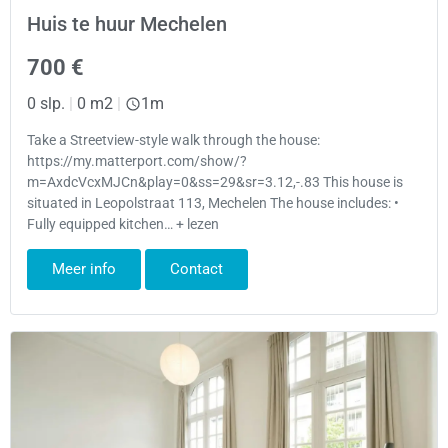
Huis te huur Mechelen
700 €
0 slp.
|
0 m2
|
1m
Take a Streetview-style walk through the house:
https://my.matterport.com/show/?
m=AxdcVcxMJCn&play=0&ss=29&sr=3.12,-.83 This house is
situated in Leopolstraat 113, Mechelen The house includes: •
Fully equipped kitchen… + lezen
Meer info
Contact