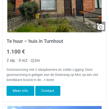
Te huur – huis in Turnhout
1.100 €
2 slp.
|
0 m2
|
2m
Gezinswoning met 2 slaapkamers en zolder Ligging: Deze
gezinswoning is gelegen aan de Steenweg op Mol, op een vlot
bereikbare locatie in de… + lezen
Meer info
Contact