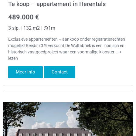
Te koop – appartement in Herentals
489.000 €
3 slp.
|
132 m2
|
1m
Exclusieve appartementen – aankoop onder registratierechten
mogelijk! Reeds 70 % verkocht De Wolfabriek is een iconisch en
historisch vastgoedproject waar een voormalige klooster-… +
lezen
Meer info
Contact