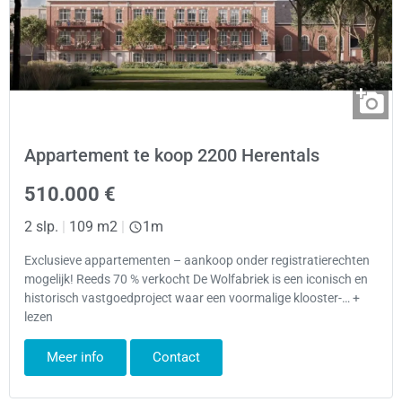
Appartement te koop 2200 Herentals
510.000 €
2 slp.
|
109 m2
|
1m
Exclusieve appartementen – aankoop onder registratierechten
mogelijk! Reeds 70 % verkocht De Wolfabriek is een iconisch en
historisch vastgoedproject waar een voormalige klooster-… +
lezen
Meer info
Contact