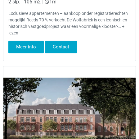
2 slp.
|
106 m2
|
1m
Exclusieve appartementen – aankoop onder registratierechten
mogelijk! Reeds 70 % verkocht De Wolfabriek is een iconisch en
historisch vastgoedproject waar een voormalige klooster-… +
lezen
Meer info
Contact