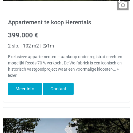
Appartement te koop Herentals
399.000 €
2 slp.
|
102 m2
|
1m
Exclusieve appartementen – aankoop onder registratierechten
mogelijk! Reeds 70 % verkocht De Wolfabriek is een iconisch en
historisch vastgoedproject waar een voormalige klooster-… +
lezen
Meer info
Contact