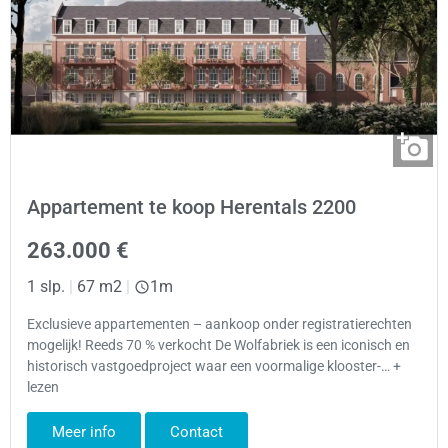
Appartement te koop Herentals 2200
263.000 €
1 slp.
|
67 m2
|
1m
Exclusieve appartementen – aankoop onder registratierechten
mogelijk! Reeds 70 % verkocht De Wolfabriek is een iconisch en
historisch vastgoedproject waar een voormalige klooster-… +
lezen
Meer info
Contact