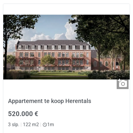
Appartement te koop Herentals
520.000 €
3 slp.
|
122 m2
|
1m