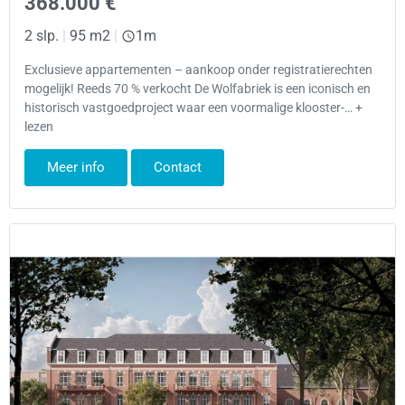
368.000 €
2 slp.
|
95 m2
|
1m
Exclusieve appartementen – aankoop onder registratierechten
mogelijk! Reeds 70 % verkocht De Wolfabriek is een iconisch en
historisch vastgoedproject waar een voormalige klooster-… +
lezen
Meer info
Contact