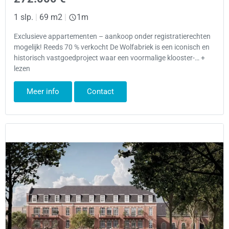
1 slp.
|
69 m2
|
1m
Exclusieve appartementen – aankoop onder registratierechten
mogelijk! Reeds 70 % verkocht De Wolfabriek is een iconisch en
historisch vastgoedproject waar een voormalige klooster-… +
lezen
Meer info
Contact