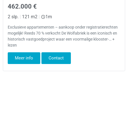
462.000 €
2 slp.
|
121 m2
|
1m
Exclusieve appartementen – aankoop onder registratierechten
mogelijk! Reeds 70 % verkocht De Wolfabriek is een iconisch en
historisch vastgoedproject waar een voormalige klooster-… +
lezen
Meer info
Contact