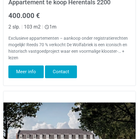
Appartement te koop Herentals 2200
400.000 €
2 slp.
|
103 m2
|
1m
Exclusieve appartementen – aankoop onder registratierechten
mogelijk! Reeds 70 % verkocht De Wolfabriek is een iconisch en
historisch vastgoedproject waar een voormalige klooster-… +
lezen
Meer info
Contact