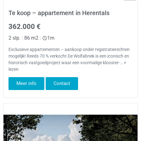
Te koop – appartement in Herentals
362.000 €
2 slp.
|
86 m2
|
1m
Exclusieve appartementen – aankoop onder registratierechten
mogelijk! Reeds 70 % verkocht De Wolfabriek is een iconisch en
historisch vastgoedproject waar een voormalige klooster-… +
lezen
Meer info
Contact