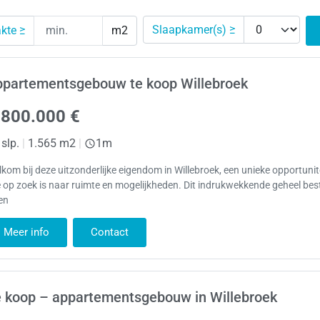
Slaapkamer(s) ≥
kte ≥
m2
ppartementsgebouw te koop Willebroek
.800.000 €
 slp.
|
1.565 m2
|
1m
kom bij deze uitzonderlijke eigendom in Willebroek, een unieke opportunit
 op zoek is naar ruimte en mogelijkheden. Dit indrukwekkende geheel be
en
Meer info
Contact
 koop – appartementsgebouw in Willebroek