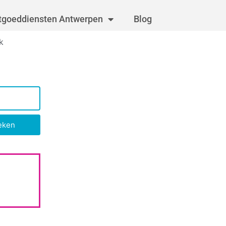
tgoeddiensten Antwerpen
Blog
k
eken