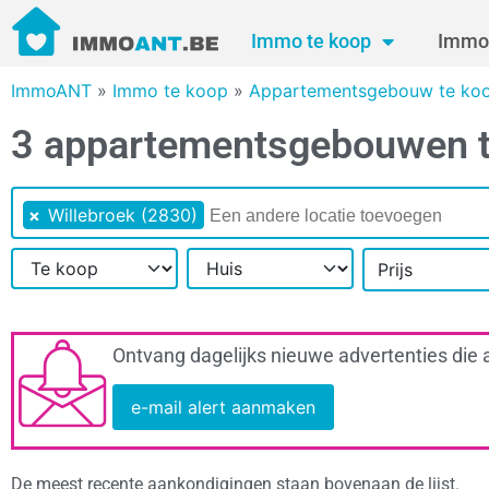
Immo te koop
Immo 
ImmoANT
»
Immo te koop
»
Appartementsgebouw te ko
3 appartementsgebouwen te
×
Willebroek (2830)
Prijs
Ontvang dagelijks nieuwe advertenties die 
e-mail alert aanmaken
De meest recente aankondigingen staan bovenaan de lijst.