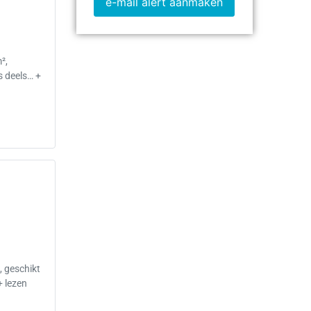
e-mail alert aanmaken
²,
s deels… +
, geschikt
+ lezen