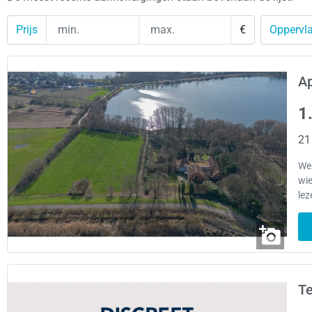
Prijs
€
Oppervla
A
1
21
Wel
wie
lez
Te