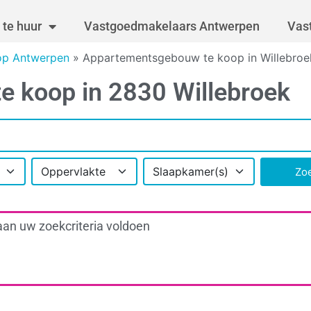
te huur
Vastgoedmakelaars Antwerpen
Vas
op Antwerpen
»
Appartementsgebouw te koop in Willebroe
 koop in 2830 Willebroek
Oppervlakte
Slaapkamer(s)
Zo
aan uw zoekcriteria voldoen