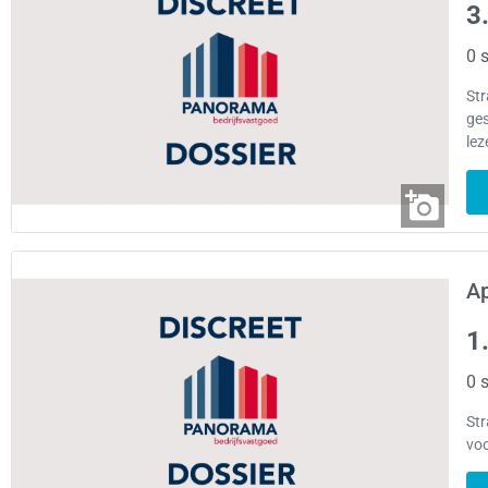
3
0 s
Str
ges
lez
A
1
0 s
Str
voo