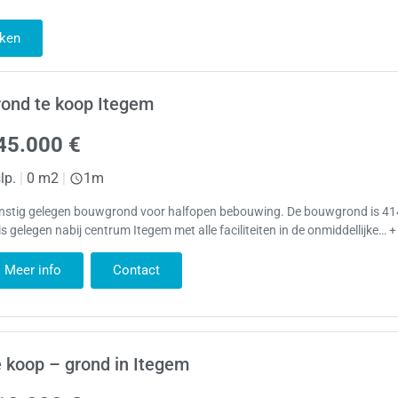
ken
ond te koop Itegem
45.000 €
lp.
|
0 m2
|
1m
nstig gelegen bouwgrond voor halfopen bebouwing. De bouwgrond is 41
is gelegen nabij centrum Itegem met alle faciliteiten in de onmiddellijke… +
Meer info
Contact
 koop – grond in Itegem