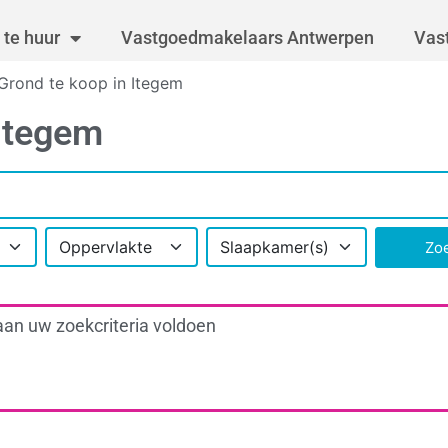
te huur
Vastgoedmakelaars Antwerpen
Vas
Grond te koop in Itegem
 Itegem
Oppervlakte
Slaapkamer(s)
Zo
aan uw zoekcriteria voldoen