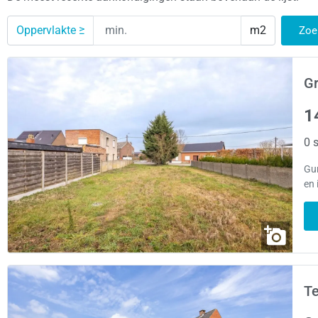
Oppervlakte ≥
m2
Zoe
Gr
1
0 s
Gu
en 
Te