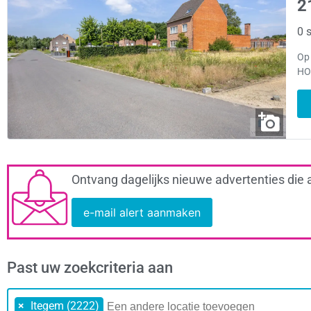
2
0 s
Op 
HOB
Ontvang dagelijks nieuwe advertenties die 
e-mail alert aanmaken
Past uw zoekcriteria aan
×
Itegem (2222)