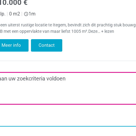
10.000 €
lp.
|
0 m2
|
1m
een uiterst rustige locatie te Itegem, bevindt zich dit prachtig stuk bouw
 met een oppervlakte van maar liefst 1005 m².Deze… + lezen
Meer info
Contact
aan uw zoekcriteria voldoen