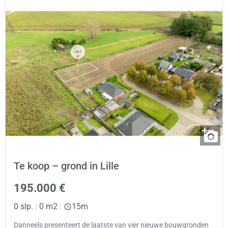
Te koop – grond in Lille
195.000 €
0 slp.
|
0 m2
|
15m
Danneels presenteert de laatste van vier nieuwe bouwgronden