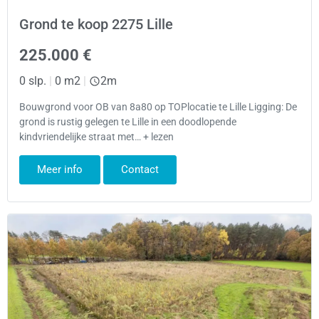
Grond te koop 2275 Lille
225.000 €
0 slp.
|
0 m2
|
2m
Bouwgrond voor OB van 8a80 op TOPlocatie te Lille Ligging: De
grond is rustig gelegen te Lille in een doodlopende
kindvriendelijke straat met… + lezen
Meer info
Contact