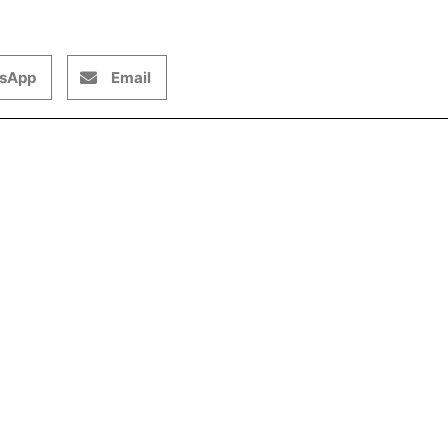
sApp
Email