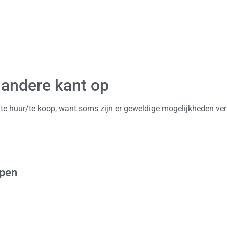
 andere kant op
n te huur/te koop, want soms zijn er geweldige mogelijkheden ve
rpen