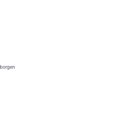
rborgen