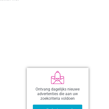
Ontvang dagelijks nieuwe
advertenties die aan uw
zoekcriteria voldoen