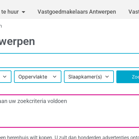
te huur
Vastgoedmakelaars Antwerpen
Vas
n
twerpen
Oppervlakte
Slaapkamer(s)
Zo
aan uw zoekcriteria voldoen
n herenhuis wilt kopen. U zult dan honderden advertenties on