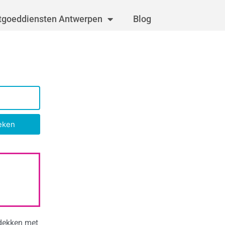
tgoeddiensten Antwerpen
Blog
eken
tdekken met