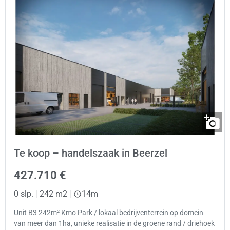
Te koop – handelszaak in Beerzel
427.710 €
0 slp.
|
242 m2
|
14m
Unit B3 242m² Kmo Park / lokaal bedrijventerrein op domein
van meer dan 1ha, unieke realisatie in de groene rand / driehoek