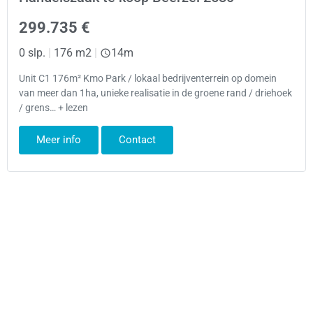
299.735 €
0 slp.
|
176 m2
|
14m
Unit C1 176m² Kmo Park / lokaal bedrijventerrein op domein
van meer dan 1ha, unieke realisatie in de groene rand / driehoek
/ grens… + lezen
Meer info
Contact