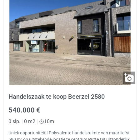
Handelszaak te koop Beerzel 2580
540.000 €
0 slp.
|
0 m2
|
10m
Uniek opportuniteit!! Polyvalente handelsruimte van maar liefst
580 m² op uitstekende locatie te centrum Putte.Dit uitzonderlijk