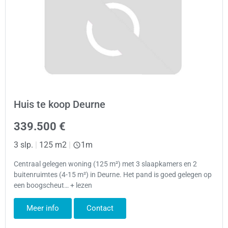
Huis te koop Deurne
339.500 €
3 slp.
|
125 m2
|
1m
Centraal gelegen woning (125 m²) met 3 slaapkamers en 2
buitenruimtes (4-15 m²) in Deurne. Het pand is goed gelegen op
een boogscheut… + lezen
Meer info
Contact