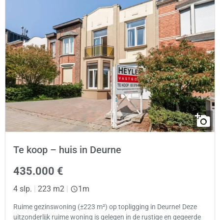
Te koop – huis in Deurne
435.000 €
4 slp.
|
223 m2
|
1m
Ruime gezinswoning (±223 m²) op topligging in Deurne! Deze
uitzonderlijk ruime woning is gelegen in de rustige en gegeerde