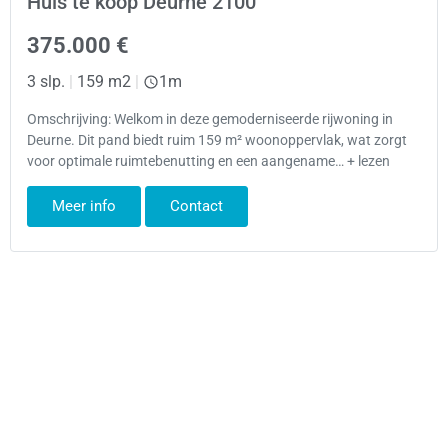
Huis te koop Deurne 2100
375.000 €
3 slp.
|
159 m2
|
1m
Omschrijving: Welkom in deze gemoderniseerde rijwoning in
Deurne. Dit pand biedt ruim 159 m² woonoppervlak, wat zorgt
voor optimale ruimtebenutting en een aangename… + lezen
Meer info
Contact