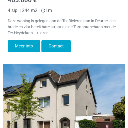
465.000 €
4 slp.
|
244 m2
|
1m
Deze woning is gelegen aan de Ter Rivierenlaan in Deurne, een
brede en vlot bereikbare straat die de Turnhoutsebaan met de
Ter Heydelaan… + lezen
Meer info
Contact