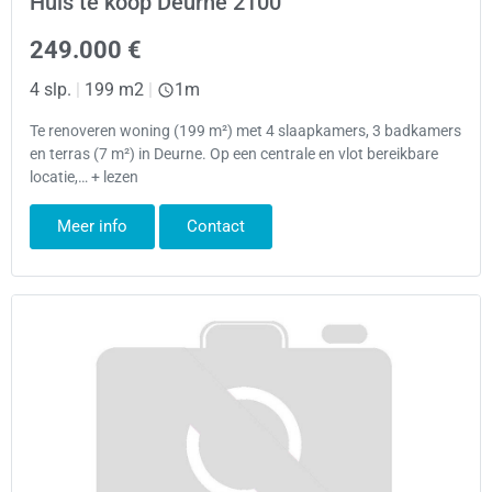
Huis te koop Deurne 2100
249.000 €
4 slp.
|
199 m2
|
1m
Te renoveren woning (199 m²) met 4 slaapkamers, 3 badkamers
en terras (7 m²) in Deurne. Op een centrale en vlot bereikbare
locatie,… + lezen
Meer info
Contact