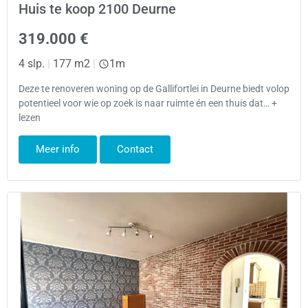
Huis te koop 2100 Deurne
319.000 €
4 slp.
|
177 m2
|
1m
Deze te renoveren woning op de Gallifortlei in Deurne biedt volop
potentieel voor wie op zoek is naar ruimte én een thuis dat… +
lezen
Meer info
Contact