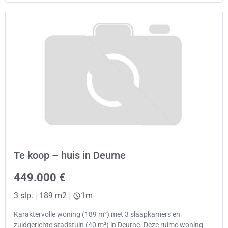
Te koop – huis in Deurne
449.000 €
3 slp.
|
189 m2
|
1m
Karaktervolle woning (189 m²) met 3 slaapkamers en
zuidgerichte stadstuin (40 m²) in Deurne. Deze ruime woning