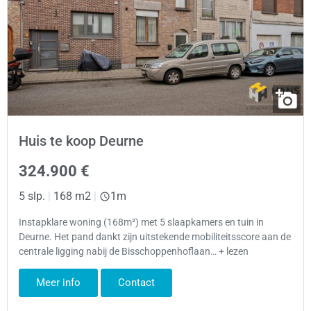
Huis te koop Deurne
324.900 €
5 slp.
|
168 m2
|
1m
Instapklare woning (168m²) met 5 slaapkamers en tuin in
Deurne. Het pand dankt zijn uitstekende mobiliteitsscore aan de
centrale ligging nabij de Bisschoppenhoflaan… + lezen
Meer info
Contact