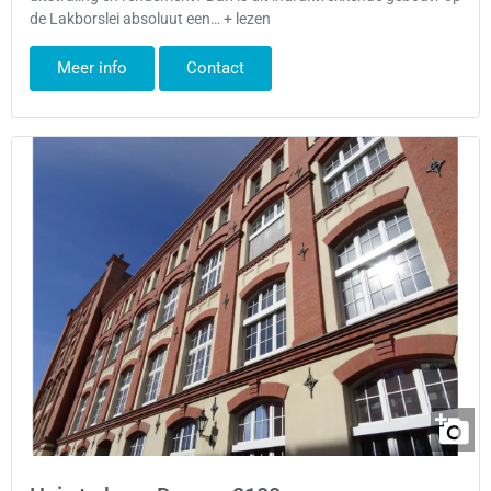
de Lakborslei absoluut een… + lezen
Meer info
Contact