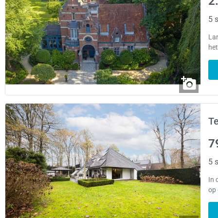
2
5 s
Lan
het
Te
7
5 s
In 
op 