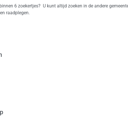
 binnen 6 zoekertjes? U kunt altijd zoeken in de andere gemeente
gen raadplegen.
n
op