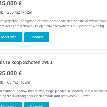
45.000 €
lp.
|
255 m2
|
2m
het gegeerde Koningshof, één van de mooiste en groenste villawijken van
ht deze karaktervolle villa op nieuwe bewoners. De vrijstaande woning… 
Meer info
Contact
is te koop Schoten 2900
95.000 €
lp.
|
65 m2
|
2m
armante bungalow met tal van mogelijkheden in Schoten Bent u op zoek 
ing die u volledig naar eigen smaak kunt renoveren?… + lezen
Meer info
Contact