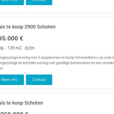
is te koop 2900 Schoten
95.000 €
lp.
|
129 m2
|
2m
rgiezuinige woning met 3 slaapkamers in hartje SchotenBent u op zoek 
rgiezuinige en lichtrijke woning met gezellige buitenruimte en een uitste
en
Meer info
Contact
is te koop Schoten