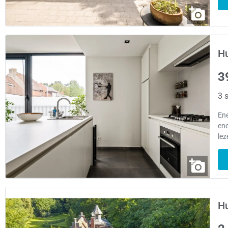
Hu
3
3 s
Ene
ene
lez
Hu