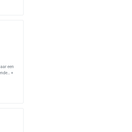
naar een
kende… +