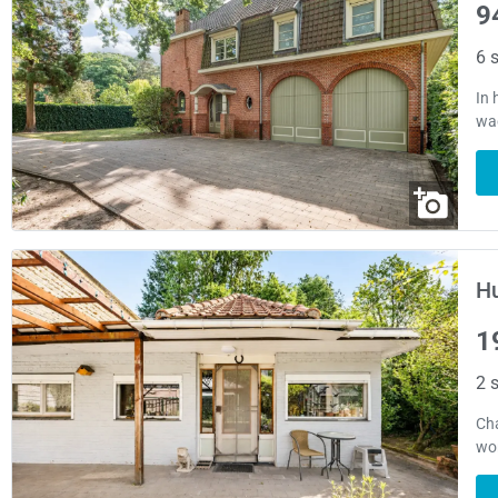
9
6 s
In 
wac
Hu
1
2 s
Ch
won