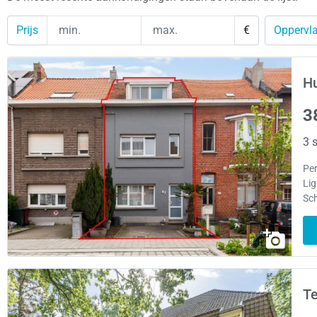
Prijs
€
Oppervla
Hu
3
3 s
Pe
Lig
Sch
Te