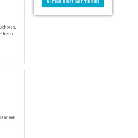
e-mail alert aanmaken
 Schoten,
+ lezen
naar een