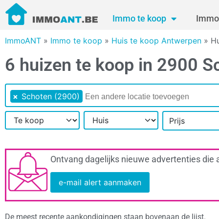
Immo te koop
Immo 
ImmoANT
»
Immo te koop
»
Huis te koop Antwerpen
»
Hu
6 huizen te koop in 2900 S
×
Schoten (2900)
Prijs
Ontvang dagelijks nieuwe advertenties die 
e-mail alert aanmaken
De meest recente aankondigingen staan bovenaan de lijst.