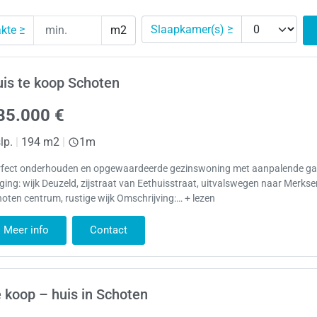
Slaapkamer(s) ≥
kte ≥
m2
is te koop Schoten
85.000 €
lp.
|
194 m2
|
1m
rfect onderhouden en opgewaardeerde gezinswoning met aanpalende ga
ging: wijk Deuzeld, zijstraat van Eethuisstraat, uitvalswegen naar Merks
oten centrum, rustige wijk Omschrijving:… + lezen
Meer info
Contact
 koop – huis in Schoten