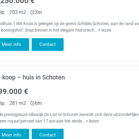
.250.000 €
lp.
|
703 m2
|
3m
dhuis ’t Wit Kruis is gelegen op de grens Schilde/Schoten, aan de rand van
 koningshof. Stap binnen in het elegant historisch… + lezen
Meer info
Contact
 koop – huis in Schoten
99.000 €
lp.
|
281 m2
|
6m
de prestigieuze villawijk De List te Schoten bevindt zich deze uitzonderlij
een royaal perceel van 17 are aan het einde… + lezen
Meer info
Contact