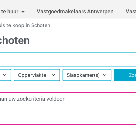
te huur
Vastgoedmakelaars Antwerpen
Vas
is te koop in Schoten
choten
Oppervlakte
Slaapkamer(s)
Zo
aan uw zoekcriteria voldoen